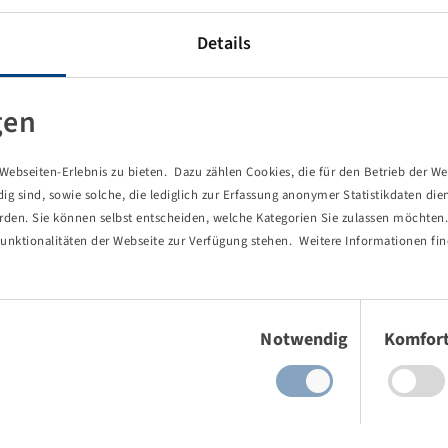
Details
gen
ebseiten-Erlebnis zu bieten. Dazu zählen Cookies, die für den Betrieb der We
 sind, sowie solche, die lediglich zur Erfassung anonymer Statistikdaten die
erden. Sie können selbst entscheiden, welche Kategorien Sie zulassen möchten. 
unktionalitäten der Webseite zur Verfügung stehen. Weitere Informationen fin
Einwilligungsauswahl
Notwendig
Komfor
von Ihnen aufgerufene Seite existie
ind Sie einem Link oder Lesezeichen gefolgt, dessen Zielseite nicht 
es gab einen Tippfehler bei einer manuellen Eingabe.