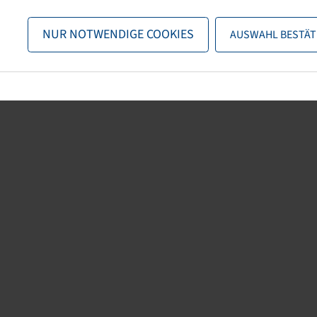
n nun entweder
zurück zur Startseite
, die Suchfunktionen des Sho
NUR NOTWENDIGE COOKIES
AUSWAHL BESTÄT
direkt kontaktieren.
E-Mail:
info@bohnenkamp-suisse.ch
Tel.: +41 61 981 68 90