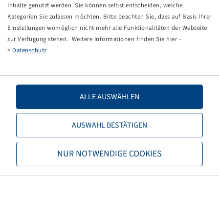
Tippfehler bei einer manuellen Eingabe.
Inhalte genutzt werden. Sie können selbst entscheiden, welche
Kategorien Sie zulassen möchten. Bitte beachten Sie, dass auf Basis Ihrer
Sie können nun entweder
zurück zur Startseite
, die
Einstellungen womöglich nicht mehr alle Funktionalitäten der Webseite
Suchfunktionen des Shops nutzen oder uns direkt
zur Verfügung stehen. Weitere Informationen finden Sie hier -
kontaktieren.
>
Datenschutz
E-Mail:
info@bohnenkamp-suisse.ch
Tel.: +41 61 981 68 90
ALLE AUSWÄHLEN
AUSWAHL BESTÄTIGEN
Bohnenkamp
NUR NOTWENDIGE COOKIES
Über Bohnenkamp
Verantwortung
Stellenangebote
Informationen