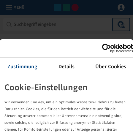
MENÜ
Zustimmung
Details
Über Cookies
Cookie-Einstellungen
Die von Ihnen aufgerufene Seite
Wir verwenden Cookies, um ein optimales Webseiten-Erlebnis zu bieten.
existiert nicht!
Dazu zählen Cookies, die für den Betrieb der Webseite und für die
Steuerung unserer kommerzieller Unternehmensziele notwendig sind,
Eventuell sind Sie einem Link oder Lesezeichen gefolgt,
sowie solche, die lediglich zur Erfassung anonymer Statistikdaten
dessen Zielseite nicht mehr existiert oder es gab einen
dienen, für Komforteinstellungen oder zur Anzeige personalisierter