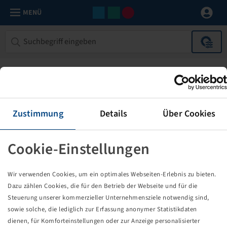
MENÜ
Zustimmung
Details
Über Cookies
Cookie-Einstellungen
Die von Ihnen aufgerufene Seite
Wir verwenden Cookies, um ein optimales Webseiten-Erlebnis zu bieten.
existiert nicht!
Dazu zählen Cookies, die für den Betrieb der Webseite und für die
Steuerung unserer kommerzieller Unternehmensziele notwendig sind,
Eventuell sind Sie einem Link oder Lesezeichen gefolgt,
sowie solche, die lediglich zur Erfassung anonymer Statistikdaten
dessen Zielseite nicht mehr existiert oder es gab einen
dienen, für Komforteinstellungen oder zur Anzeige personalisierter