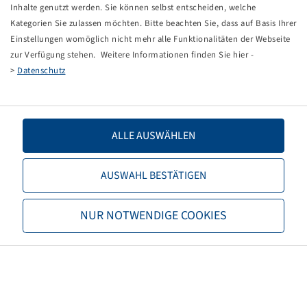
Tippfehler bei einer manuellen Eingabe.
Inhalte genutzt werden. Sie können selbst entscheiden, welche
Kategorien Sie zulassen möchten. Bitte beachten Sie, dass auf Basis Ihrer
Sie können nun entweder
zurück zur Startseite
, die
Einstellungen womöglich nicht mehr alle Funktionalitäten der Webseite
Suchfunktionen des Shops nutzen oder uns direkt
zur Verfügung stehen. Weitere Informationen finden Sie hier -
kontaktieren.
>
Datenschutz
E-Mail:
info@bohnenkamp-suisse.ch
Tel.: +41 61 981 68 90
ALLE AUSWÄHLEN
AUSWAHL BESTÄTIGEN
Bohnenkamp
NUR NOTWENDIGE COOKIES
Über Bohnenkamp
Verantwortung
Stellenangebote
Informationen