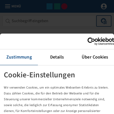
MENÜ
Zustimmung
Details
Über Cookies
Cookie-Einstellungen
Die von Ihnen aufgerufene Seite
Wir verwenden Cookies, um ein optimales Webseiten-Erlebnis zu bieten.
existiert nicht!
Dazu zählen Cookies, die für den Betrieb der Webseite und für die
Steuerung unserer kommerzieller Unternehmensziele notwendig sind,
Eventuell sind Sie einem Link oder Lesezeichen gefolgt,
sowie solche, die lediglich zur Erfassung anonymer Statistikdaten
dessen Zielseite nicht mehr existiert oder es gab einen
dienen, für Komforteinstellungen oder zur Anzeige personalisierter