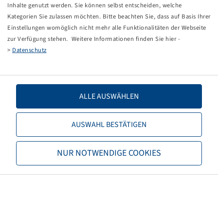
Tippfehler bei einer manuellen Eingabe.
Inhalte genutzt werden. Sie können selbst entscheiden, welche
Kategorien Sie zulassen möchten. Bitte beachten Sie, dass auf Basis Ihrer
Sie können nun entweder
zurück zur Startseite
, die
Einstellungen womöglich nicht mehr alle Funktionalitäten der Webseite
Suchfunktionen des Shops nutzen oder uns direkt
zur Verfügung stehen. Weitere Informationen finden Sie hier -
kontaktieren.
>
Datenschutz
E-Mail:
info@bohnenkamp-suisse.ch
Tel.: +41 61 981 68 90
ALLE AUSWÄHLEN
AUSWAHL BESTÄTIGEN
Bohnenkamp
NUR NOTWENDIGE COOKIES
Über Bohnenkamp
Verantwortung
Stellenangebote
Informationen