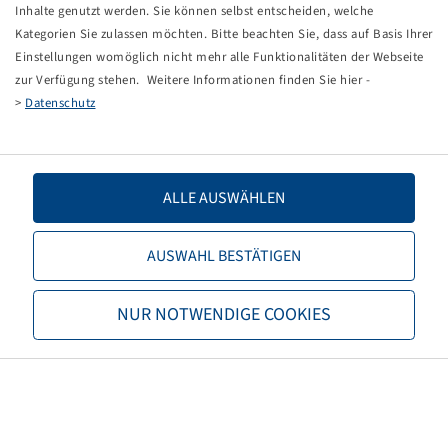
Tippfehler bei einer manuellen Eingabe.
Inhalte genutzt werden. Sie können selbst entscheiden, welche
Kategorien Sie zulassen möchten. Bitte beachten Sie, dass auf Basis Ihrer
Sie können nun entweder
zurück zur Startseite
, die
Einstellungen womöglich nicht mehr alle Funktionalitäten der Webseite
Suchfunktionen des Shops nutzen oder uns direkt
zur Verfügung stehen. Weitere Informationen finden Sie hier -
kontaktieren.
>
Datenschutz
E-Mail:
info@bohnenkamp-suisse.ch
Tel.: +41 61 981 68 90
ALLE AUSWÄHLEN
AUSWAHL BESTÄTIGEN
Bohnenkamp
NUR NOTWENDIGE COOKIES
Über Bohnenkamp
Verantwortung
Stellenangebote
Informationen