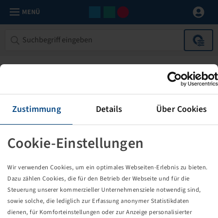
MENÜ
Zustimmung
Details
Über Cookies
Cookie-Einstellungen
Die von Ihnen aufgerufene Seite
Wir verwenden Cookies, um ein optimales Webseiten-Erlebnis zu bieten.
existiert nicht!
Dazu zählen Cookies, die für den Betrieb der Webseite und für die
Steuerung unserer kommerzieller Unternehmensziele notwendig sind,
Eventuell sind Sie einem Link oder Lesezeichen gefolgt,
sowie solche, die lediglich zur Erfassung anonymer Statistikdaten
dessen Zielseite nicht mehr existiert oder es gab einen
dienen, für Komforteinstellungen oder zur Anzeige personalisierter