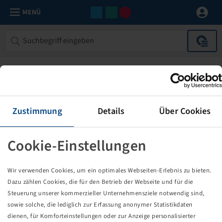
MENÜ
Zustimmung
Details
Über Cookies
Cookie-Einstellungen
Die von Ihnen aufgerufene Seite
Wir verwenden Cookies, um ein optimales Webseiten-Erlebnis zu bieten.
existiert nicht!
Dazu zählen Cookies, die für den Betrieb der Webseite und für die
Steuerung unserer kommerzieller Unternehmensziele notwendig sind,
Eventuell sind Sie einem Link oder Lesezeichen gefolgt,
sowie solche, die lediglich zur Erfassung anonymer Statistikdaten
dessen Zielseite nicht mehr existiert oder es gab einen
dienen, für Komforteinstellungen oder zur Anzeige personalisierter