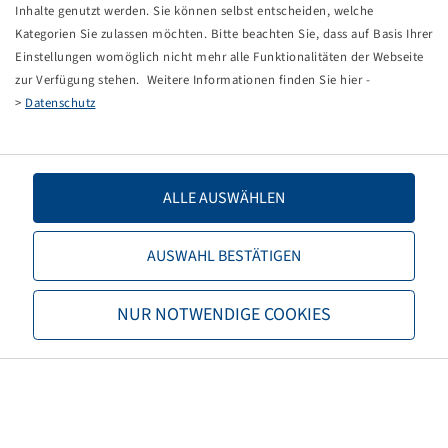
Tippfehler bei einer manuellen Eingabe.
Inhalte genutzt werden. Sie können selbst entscheiden, welche
Kategorien Sie zulassen möchten. Bitte beachten Sie, dass auf Basis Ihrer
Sie können nun entweder
zurück zur Startseite
, die
Einstellungen womöglich nicht mehr alle Funktionalitäten der Webseite
Suchfunktionen des Shops nutzen oder uns direkt
zur Verfügung stehen. Weitere Informationen finden Sie hier -
kontaktieren.
>
Datenschutz
E-Mail:
info@bohnenkamp-suisse.ch
Tel.: +41 61 981 68 90
ALLE AUSWÄHLEN
AUSWAHL BESTÄTIGEN
Bohnenkamp
NUR NOTWENDIGE COOKIES
Über Bohnenkamp
Verantwortung
Stellenangebote
Informationen