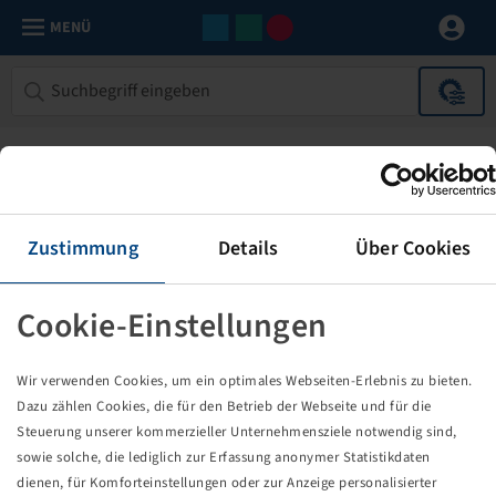
MENÜ
Zustimmung
Details
Über Cookies
Cookie-Einstellungen
Die von Ihnen aufgerufene Seite
Wir verwenden Cookies, um ein optimales Webseiten-Erlebnis zu bieten.
existiert nicht!
Dazu zählen Cookies, die für den Betrieb der Webseite und für die
Steuerung unserer kommerzieller Unternehmensziele notwendig sind,
Eventuell sind Sie einem Link oder Lesezeichen gefolgt,
sowie solche, die lediglich zur Erfassung anonymer Statistikdaten
dessen Zielseite nicht mehr existiert oder es gab einen
dienen, für Komforteinstellungen oder zur Anzeige personalisierter