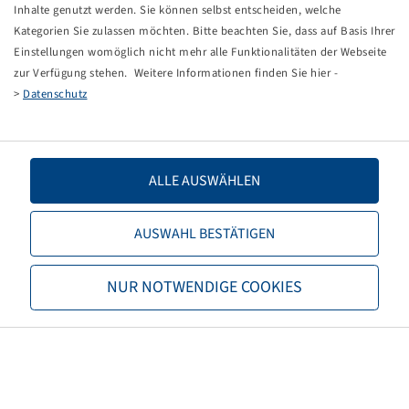
Tippfehler bei einer manuellen Eingabe.
Inhalte genutzt werden. Sie können selbst entscheiden, welche
Kategorien Sie zulassen möchten. Bitte beachten Sie, dass auf Basis Ihrer
Sie können nun entweder
zurück zur Startseite
, die
Einstellungen womöglich nicht mehr alle Funktionalitäten der Webseite
Suchfunktionen des Shops nutzen oder uns direkt
zur Verfügung stehen. Weitere Informationen finden Sie hier -
kontaktieren.
>
Datenschutz
E-Mail:
info@bohnenkamp-suisse.ch
Tel.: +41 61 981 68 90
ALLE AUSWÄHLEN
AUSWAHL BESTÄTIGEN
Bohnenkamp
NUR NOTWENDIGE COOKIES
Über Bohnenkamp
Verantwortung
Stellenangebote
Informationen