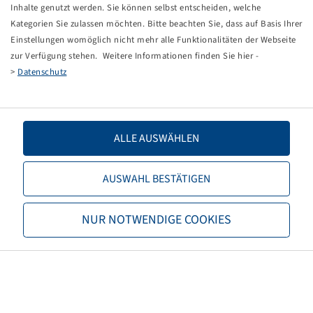
Tippfehler bei einer manuellen Eingabe.
Inhalte genutzt werden. Sie können selbst entscheiden, welche
Kategorien Sie zulassen möchten. Bitte beachten Sie, dass auf Basis Ihrer
Sie können nun entweder
zurück zur Startseite
, die
Einstellungen womöglich nicht mehr alle Funktionalitäten der Webseite
Suchfunktionen des Shops nutzen oder uns direkt
zur Verfügung stehen. Weitere Informationen finden Sie hier -
kontaktieren.
>
Datenschutz
E-Mail:
info@bohnenkamp-suisse.ch
Tel.: +41 61 981 68 90
ALLE AUSWÄHLEN
AUSWAHL BESTÄTIGEN
Bohnenkamp
NUR NOTWENDIGE COOKIES
Über Bohnenkamp
Verantwortung
Stellenangebote
Informationen