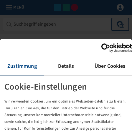
MENÜ
Zustimmung
Details
Über Cookies
Cookie-Einstellungen
Die von Ihnen aufgerufene Seite
Wir verwenden Cookies, um ein optimales Webseiten-Erlebnis zu bieten.
existiert nicht!
Dazu zählen Cookies, die für den Betrieb der Webseite und für die
Steuerung unserer kommerzieller Unternehmensziele notwendig sind,
Eventuell sind Sie einem Link oder Lesezeichen gefolgt,
sowie solche, die lediglich zur Erfassung anonymer Statistikdaten
dessen Zielseite nicht mehr existiert oder es gab einen
dienen, für Komforteinstellungen oder zur Anzeige personalisierter