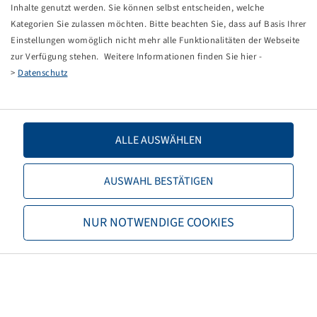
Tippfehler bei einer manuellen Eingabe.
Inhalte genutzt werden. Sie können selbst entscheiden, welche
Kategorien Sie zulassen möchten. Bitte beachten Sie, dass auf Basis Ihrer
Sie können nun entweder
zurück zur Startseite
, die
Einstellungen womöglich nicht mehr alle Funktionalitäten der Webseite
Suchfunktionen des Shops nutzen oder uns direkt
zur Verfügung stehen. Weitere Informationen finden Sie hier -
kontaktieren.
>
Datenschutz
E-Mail:
info@bohnenkamp-suisse.ch
Tel.: +41 61 981 68 90
ALLE AUSWÄHLEN
AUSWAHL BESTÄTIGEN
Bohnenkamp
NUR NOTWENDIGE COOKIES
Über Bohnenkamp
Verantwortung
Stellenangebote
Informationen