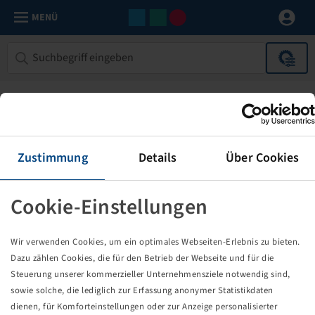
MENÜ
Zustimmung
Details
Über Cookies
Cookie-Einstellungen
Die von Ihnen aufgerufene Seite
Wir verwenden Cookies, um ein optimales Webseiten-Erlebnis zu bieten.
existiert nicht!
Dazu zählen Cookies, die für den Betrieb der Webseite und für die
Steuerung unserer kommerzieller Unternehmensziele notwendig sind,
Eventuell sind Sie einem Link oder Lesezeichen gefolgt,
sowie solche, die lediglich zur Erfassung anonymer Statistikdaten
dessen Zielseite nicht mehr existiert oder es gab einen
dienen, für Komforteinstellungen oder zur Anzeige personalisierter