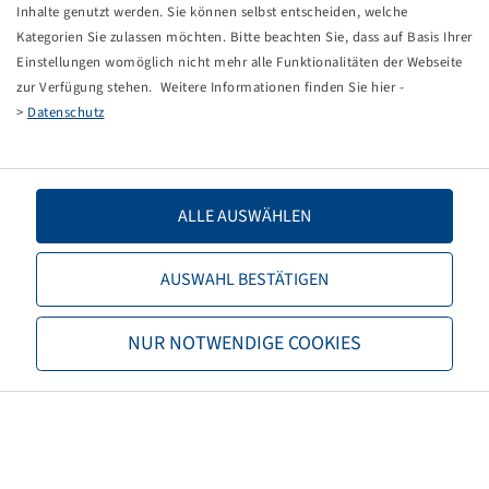
Tippfehler bei einer manuellen Eingabe.
Inhalte genutzt werden. Sie können selbst entscheiden, welche
Kategorien Sie zulassen möchten. Bitte beachten Sie, dass auf Basis Ihrer
Sie können nun entweder
zurück zur Startseite
, die
Einstellungen womöglich nicht mehr alle Funktionalitäten der Webseite
Suchfunktionen des Shops nutzen oder uns direkt
zur Verfügung stehen. Weitere Informationen finden Sie hier -
kontaktieren.
>
Datenschutz
E-Mail:
info@bohnenkamp-suisse.ch
Tel.: +41 61 981 68 90
ALLE AUSWÄHLEN
AUSWAHL BESTÄTIGEN
Bohnenkamp
NUR NOTWENDIGE COOKIES
Über Bohnenkamp
Verantwortung
Stellenangebote
Informationen