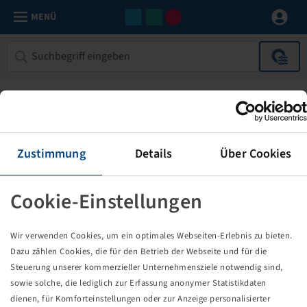
MENÜ
Zustimmung
Details
Über Cookies
Cookie-Einstellungen
Die von Ihnen aufgerufene Seite
Wir verwenden Cookies, um ein optimales Webseiten-Erlebnis zu bieten.
existiert nicht!
Dazu zählen Cookies, die für den Betrieb der Webseite und für die
Steuerung unserer kommerzieller Unternehmensziele notwendig sind,
Eventuell sind Sie einem Link oder Lesezeichen gefolgt,
sowie solche, die lediglich zur Erfassung anonymer Statistikdaten
dessen Zielseite nicht mehr existiert oder es gab einen
dienen, für Komforteinstellungen oder zur Anzeige personalisierter