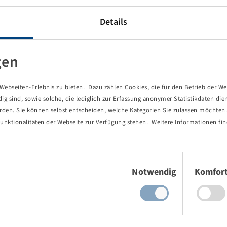
Details
gen
ebseiten-Erlebnis zu bieten. Dazu zählen Cookies, die für den Betrieb der We
 sind, sowie solche, die lediglich zur Erfassung anonymer Statistikdaten die
erden. Sie können selbst entscheiden, welche Kategorien Sie zulassen möchten. 
unktionalitäten der Webseite zur Verfügung stehen. Weitere Informationen fin
Einwilligungsauswahl
Notwendig
Komfor
von Ihnen aufgerufene Seite existie
ind Sie einem Link oder Lesezeichen gefolgt, dessen Zielseite nicht 
es gab einen Tippfehler bei einer manuellen Eingabe.