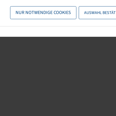
n nun entweder
zurück zur Startseite
, die Suchfunktionen des Sho
NUR NOTWENDIGE COOKIES
AUSWAHL BESTÄT
direkt kontaktieren.
E-Mail:
info@bohnenkamp-suisse.ch
Tel.: +41 61 981 68 90