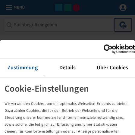
MENÜ
Zustimmung
Details
Über Cookies
Cookie-Einstellungen
Die von Ihnen aufgerufene Seite
Wir verwenden Cookies, um ein optimales Webseiten-Erlebnis zu bieten.
existiert nicht!
Dazu zählen Cookies, die für den Betrieb der Webseite und für die
Steuerung unserer kommerzieller Unternehmensziele notwendig sind,
Eventuell sind Sie einem Link oder Lesezeichen gefolgt,
sowie solche, die lediglich zur Erfassung anonymer Statistikdaten
dessen Zielseite nicht mehr existiert oder es gab einen
dienen, für Komforteinstellungen oder zur Anzeige personalisierter