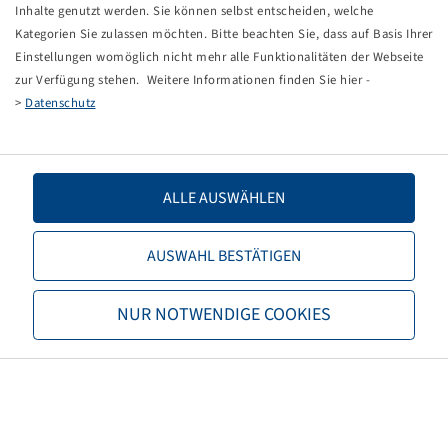
Tippfehler bei einer manuellen Eingabe.
Inhalte genutzt werden. Sie können selbst entscheiden, welche
Kategorien Sie zulassen möchten. Bitte beachten Sie, dass auf Basis Ihrer
Sie können nun entweder
zurück zur Startseite
, die
Einstellungen womöglich nicht mehr alle Funktionalitäten der Webseite
Suchfunktionen des Shops nutzen oder uns direkt
zur Verfügung stehen. Weitere Informationen finden Sie hier -
kontaktieren.
>
Datenschutz
E-Mail:
info@bohnenkamp-suisse.ch
Tel.: +41 61 981 68 90
ALLE AUSWÄHLEN
AUSWAHL BESTÄTIGEN
Bohnenkamp
NUR NOTWENDIGE COOKIES
Über Bohnenkamp
Verantwortung
Stellenangebote
Informationen