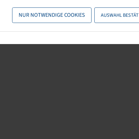
n nun entweder
zurück zur Startseite
, die Suchfunktionen des Sho
NUR NOTWENDIGE COOKIES
AUSWAHL BESTÄT
direkt kontaktieren.
E-Mail:
info@bohnenkamp-suisse.ch
Tel.: +41 61 981 68 90