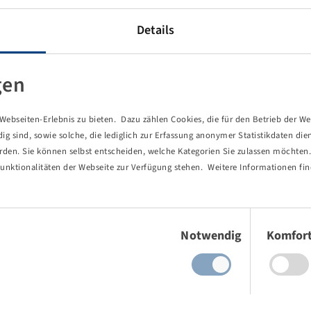
Details
gen
ebseiten-Erlebnis zu bieten. Dazu zählen Cookies, die für den Betrieb der We
 sind, sowie solche, die lediglich zur Erfassung anonymer Statistikdaten die
erden. Sie können selbst entscheiden, welche Kategorien Sie zulassen möchten. 
unktionalitäten der Webseite zur Verfügung stehen. Weitere Informationen fin
Einwilligungsauswahl
Notwendig
Komfor
von Ihnen aufgerufene Seite existie
ind Sie einem Link oder Lesezeichen gefolgt, dessen Zielseite nicht 
es gab einen Tippfehler bei einer manuellen Eingabe.