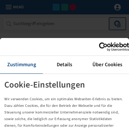
MENÜ
Zustimmung
Details
Über Cookies
Cookie-Einstellungen
Die von Ihnen aufgerufene Seite
Wir verwenden Cookies, um ein optimales Webseiten-Erlebnis zu bieten.
existiert nicht!
Dazu zählen Cookies, die für den Betrieb der Webseite und für die
Steuerung unserer kommerzieller Unternehmensziele notwendig sind,
Eventuell sind Sie einem Link oder Lesezeichen gefolgt,
sowie solche, die lediglich zur Erfassung anonymer Statistikdaten
dessen Zielseite nicht mehr existiert oder es gab einen
dienen, für Komforteinstellungen oder zur Anzeige personalisierter