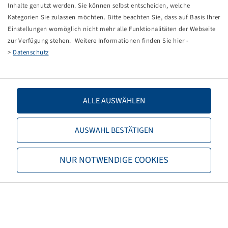
Tippfehler bei einer manuellen Eingabe.
Inhalte genutzt werden. Sie können selbst entscheiden, welche
Kategorien Sie zulassen möchten. Bitte beachten Sie, dass auf Basis Ihrer
Sie können nun entweder
zurück zur Startseite
, die
Einstellungen womöglich nicht mehr alle Funktionalitäten der Webseite
Suchfunktionen des Shops nutzen oder uns direkt
zur Verfügung stehen. Weitere Informationen finden Sie hier -
kontaktieren.
>
Datenschutz
E-Mail:
info@bohnenkamp-suisse.ch
Tel.: +41 61 981 68 90
ALLE AUSWÄHLEN
AUSWAHL BESTÄTIGEN
Bohnenkamp
NUR NOTWENDIGE COOKIES
Über Bohnenkamp
Verantwortung
Stellenangebote
Informationen