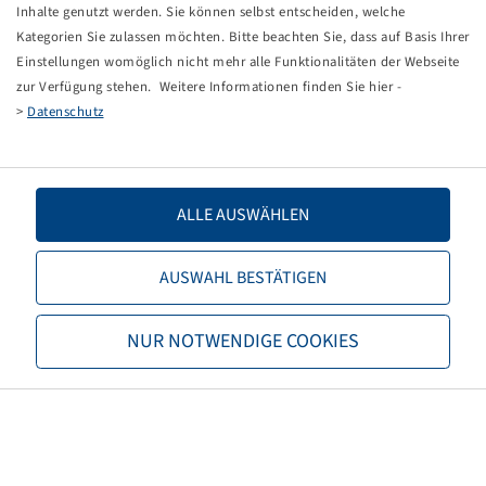
Tippfehler bei einer manuellen Eingabe.
Inhalte genutzt werden. Sie können selbst entscheiden, welche
Kategorien Sie zulassen möchten. Bitte beachten Sie, dass auf Basis Ihrer
Sie können nun entweder
zurück zur Startseite
, die
Einstellungen womöglich nicht mehr alle Funktionalitäten der Webseite
Suchfunktionen des Shops nutzen oder uns direkt
zur Verfügung stehen. Weitere Informationen finden Sie hier -
kontaktieren.
>
Datenschutz
E-Mail:
info@bohnenkamp-suisse.ch
Tel.: +41 61 981 68 90
ALLE AUSWÄHLEN
AUSWAHL BESTÄTIGEN
Bohnenkamp
NUR NOTWENDIGE COOKIES
Über Bohnenkamp
Verantwortung
Stellenangebote
Informationen