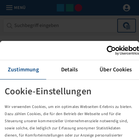
MENÜ
Zustimmung
Details
Über Cookies
Cookie-Einstellungen
Die von Ihnen aufgerufene Seite
Wir verwenden Cookies, um ein optimales Webseiten-Erlebnis zu bieten.
existiert nicht!
Dazu zählen Cookies, die für den Betrieb der Webseite und für die
Steuerung unserer kommerzieller Unternehmensziele notwendig sind,
Eventuell sind Sie einem Link oder Lesezeichen gefolgt,
sowie solche, die lediglich zur Erfassung anonymer Statistikdaten
dessen Zielseite nicht mehr existiert oder es gab einen
dienen, für Komforteinstellungen oder zur Anzeige personalisierter