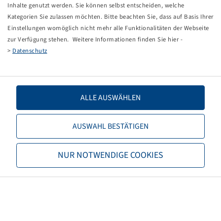
Tippfehler bei einer manuellen Eingabe.
Inhalte genutzt werden. Sie können selbst entscheiden, welche
Kategorien Sie zulassen möchten. Bitte beachten Sie, dass auf Basis Ihrer
Sie können nun entweder
zurück zur Startseite
, die
Einstellungen womöglich nicht mehr alle Funktionalitäten der Webseite
Suchfunktionen des Shops nutzen oder uns direkt
zur Verfügung stehen. Weitere Informationen finden Sie hier -
kontaktieren.
>
Datenschutz
E-Mail:
info@bohnenkamp-suisse.ch
Tel.: +41 61 981 68 90
ALLE AUSWÄHLEN
AUSWAHL BESTÄTIGEN
Bohnenkamp
NUR NOTWENDIGE COOKIES
Über Bohnenkamp
Verantwortung
Stellenangebote
Informationen