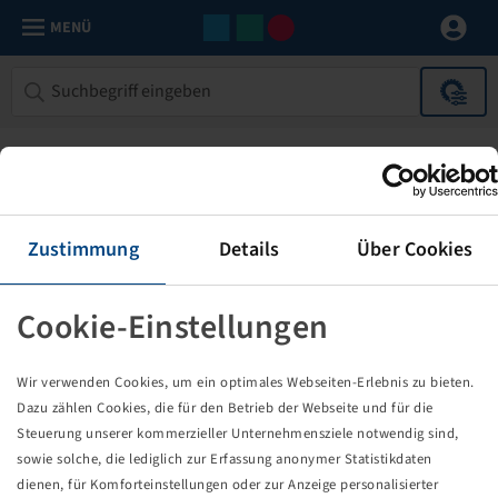
MENÜ
Zustimmung
Details
Über Cookies
Cookie-Einstellungen
Die von Ihnen aufgerufene Seite
Wir verwenden Cookies, um ein optimales Webseiten-Erlebnis zu bieten.
existiert nicht!
Dazu zählen Cookies, die für den Betrieb der Webseite und für die
Steuerung unserer kommerzieller Unternehmensziele notwendig sind,
Eventuell sind Sie einem Link oder Lesezeichen gefolgt,
sowie solche, die lediglich zur Erfassung anonymer Statistikdaten
dessen Zielseite nicht mehr existiert oder es gab einen
dienen, für Komforteinstellungen oder zur Anzeige personalisierter