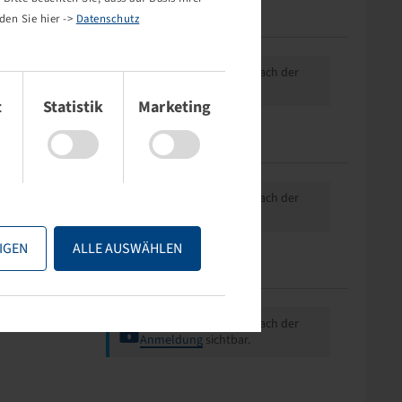
den Sie hier ->
Datenschutz
Preise und Bestände nach der
Anmeldung
sichtbar.
t
Statistik
Marketing
Preise und Bestände nach der
Anmeldung
sichtbar.
IGEN
ALLE AUSWÄHLEN
Preise und Bestände nach der
Anmeldung
sichtbar.