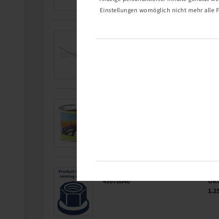
Einstellungen womöglich nicht mehr alle F
Artikelnummer
Bes
47200740
Ven
VG8
Artikelnummer
Bes
47200795
Wul
Artikelnummer
Bes
49970040
OKO
1.2