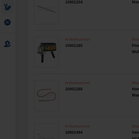
10001254
Mon
Artikelnummer
Bes
10001285
Pne
Wul
Artikelnummer
Bes
10001288
Han
Was
Artikelnummer
Bes
10001484
Ven
VG8