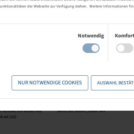
unktionalitäten der Webseite zur Verfügung stehen. Weitere Informationen fin
chreibung
Beschreibung
Einwilligungsauswahl
tilfänger 200 mm lang für
für Fixierung des Ventils bei
 Ventilgewinde
Schlauchmontage
Notwendig
Komfor
chreibung
Beschreibung
sthaftmittel
AGRAR TYRE FIX 1 Kg - Dose
NUR NOTWENDIGE COOKIES
AUSWAHL BESTÄT
chreibung
Beschreibung
 Antilek Off-Road Fles
dicht tot 10mm , kleur wit
50 ml (12)