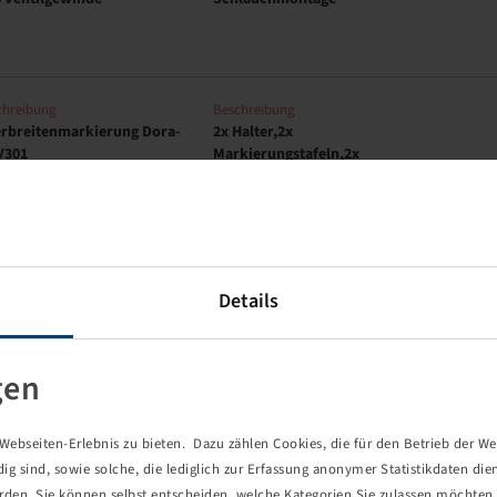
chreibung
Beschreibung
rbreitenmarkierung Dora-
2x Halter,2x
V301
Markierungstafeln,2x
Positionslampen
chreibung
Beschreibung
rbreitenmarkierung Dora-
2x Halter,2x
Details
V350
Markierungstafeln,2x
Positionslampen
gen
chreibung
Beschreibung
 Airbooster Plus
Reifenfüll- und Entlüftungs-set
ebseiten-Erlebnis zu bieten. Dazu zählen Cookies, die für den Betrieb der We
 sind, sowie solche, die lediglich zur Erfassung anonymer Statistikdaten die
erden. Sie können selbst entscheiden, welche Kategorien Sie zulassen möchten. 