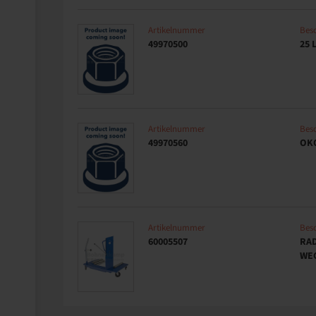
Artikelnummer
Bes
49970500
25 
Artikelnummer
Bes
49970560
OK
Artikelnummer
Bes
60005507
RA
WE