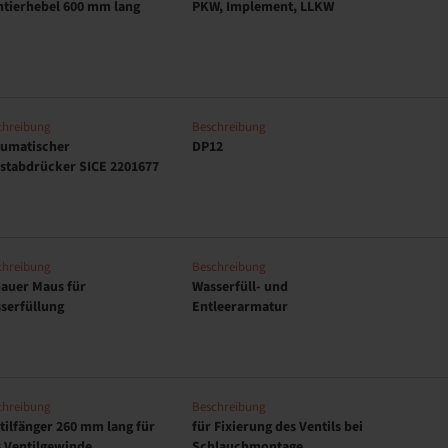
tierhebel 600 mm lang
PKW, Implement, LLKW
chreibung
Beschreibung
umatischer
DP12
stabdrücker SICE 2201677
chreibung
Beschreibung
auer Maus für
Wasserfüll- und
serfüllung
Entleerarmatur
chreibung
Beschreibung
tilfänger 260 mm lang für
für Fixierung des Ventils bei
 Ventilgewinde
Schlauchmontage