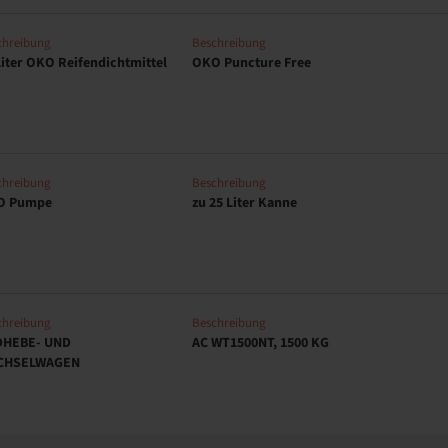
chreibung
Beschreibung
Liter OKO Reifendichtmittel
OKO Puncture Free
chreibung
Beschreibung
O Pumpe
zu 25 Liter Kanne
chreibung
Beschreibung
DHEBE- UND
AC WT1500NT, 1500 KG
CHSELWAGEN